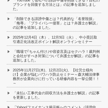
「YouTube で会社への誹謗中傷を削除できる？自社の
ブランドを回復する方法とは」の記事を追加しまし
た。
「削除できる誹謗中傷とは？代表的な「名誉毀損」
「侮辱」「プライバシー侵害」とは？弁護士が解説」
の記事を追加しました。
2025年12月4日（木）、12月9日（火）、中小受託取
引適正化法改正ポイント解説オンラインセミナー
「職場で｢ちゃん付け｣や容姿言及はセクハラ！裁判例
と会社がすべき対策について弁護士が解説」の記事を
追加しました。
2025年11月27日(木)、12月2日(火)、【社労士様向
け】企業が悩むパワハラ防止セミナー～森大輔法律事
務所が企業向けに行っている研修内容を一挙公開！！
～
「未払い工事代金の回収方法を弁護士が解説」の記事
を更新しました。
「Yahoo!ファイナンス掲示板へのコメント（誹謗中