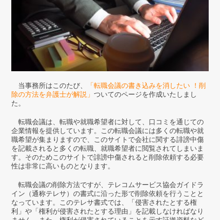
当事務所はこのたび、
「転職会議の書き込みを消したい ！削
除の方法を弁護士が解説」
ついてのページを作成いたしまし
た。
転職会議は、転職や就職希望者に対して、口コミを通じての
企業情報を提供しています。この転職会議には多くの転職や就
職希望が集まりますので、このサイトで会社に関する誹謗中傷
を記載されると多くの転職、就職希望者に閲覧されてしまいま
す。そのためこのサイトで誹謗中傷されると削除依頼する必要
性は非常に高いものとなります。
転職会議の削除方法ですが、テレコムサービス協会ガイドラ
イン（通称テレサ）の書式に沿った形で削除依頼を行うことと
なっています。このテレサ書式では、「侵害されたとする権
利」や「権利が侵害されたとする理由」を記載しなければなり
ません。また、権利が侵害されていることを示す証拠資料など