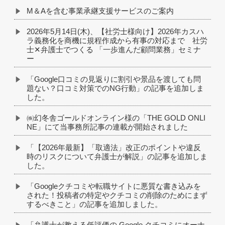
M＆Aを含む事業承継支援サービスのご案内
2026年5月14日(木)、【社労士様向け】2026年カスハ
ラ義務化を商機に規程作成から有事の対応まで 社労
士✕弁護士でつくる 「一歩進んだ顧問業務」セミナ
ー
「Google口コミの見返りに割引や景品を渡しても問
題ない？口コミ対策でのNG行動」の記事を追加しま
した。
㈱幻冬舎ゴールドオンライン様の「THE GOLD ONLI
NE」にて当事務所記事の連載が開始されました
「【2026年最新】「取適法」改正のポイントや違反
時のリスクについて弁護士が解説」の記事を追加しま
した。
「Googleクチコミや転職サイトに悪質な書き込みを
された！投稿者の特定やクチコミの削除のためにまず
するべきこと」の記事を追加しました。
「弁護士が教える低評価の Google クチコミにオーナ