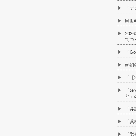
「デ
M＆
20
でつ
「G
㈱幻
「【
「G
と」
「弁
「薬
「労