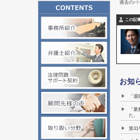
過去のバ
この記
お知
「退
「業
た。
第3