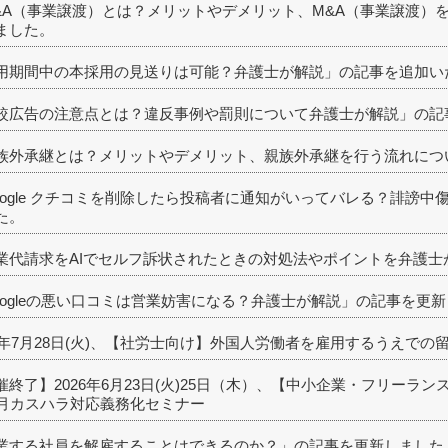
&A（事業譲渡）とは？メリットやデメリット、M&A（事業譲渡）
ました。
用期間中の本採用の見送りは可能？弁護士が解説」の記事を追加い
較広告の注意点とは？違反事例や罰則について弁護士が解説」の記
族外承継とは？メリットやデメリット、親族外承継を行う流れにつ
oogle クチコミを削除したら投稿者に通知がいってバレる？誹謗
た。
業代請求をAIでセルフ訴状されたときの対処法やポイントを弁護士
oogleの悪い口コミは営業妨害になる？弁護士が解説」の記事を更
26年7月28日(火)、【社労士向け】外国人労働者を雇用するうえで
催終了】2026年6月23日(火)25日（木）、【中小企業・フリーラン
0月カスハラ対応義務化セミナー
業する社員を解雇することはできるのか？」の記事を更新しました