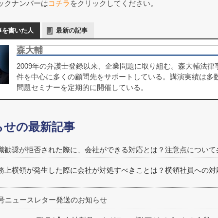
ックナンバーは
コチラ
をクリックしてください。
事を書いた人
最新の記事
森大輔
2009年の弁護士登録以来、企業問題に取り組む。森大輔法
件を中心に多くの顧問先をサポートしている。講演実績は多
問題セミナーを定期的に開催している。
らせの最新記事
職勧奨が拒否された際に、会社ができる対応とは？注意点について
務上横領が発生した際に会社が対処すべきことは？横領社員への対
1号ニュースレター発送のお知らせ