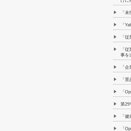
けに
「未
「Y
「従
「従
事を
「企
「景
「O
第2
「健
「O