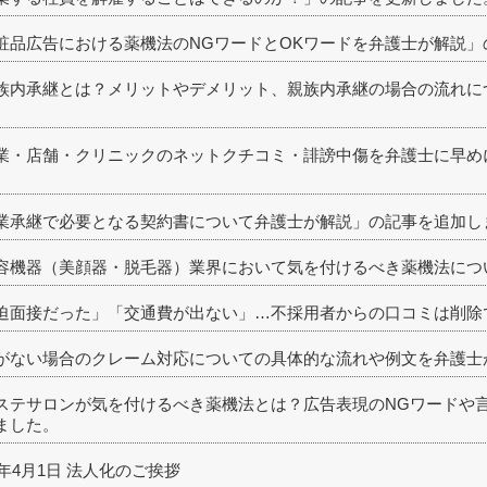
粧品広告における薬機法のNGワードとOKワードを弁護士が解説」
族内承継とは？メリットやデメリット、親族内承継の場合の流れに
業・店舗・クリニックのネットクチコミ・誹謗中傷を弁護士に早め
業承継で必要となる契約書について弁護士が解説」の記事を追加し
容機器（美顔器・脱毛器）業界において気を付けるべき薬機法につ
迫面接だった」「交通費が出ない」…不採用者からの口コミは削除
がない場合のクレーム対応についての具体的な流れや例文を弁護士
ステサロンが気を付けるべき薬機法とは？広告表現のNGワードや
ました。
6年4月1日 法人化のご挨拶