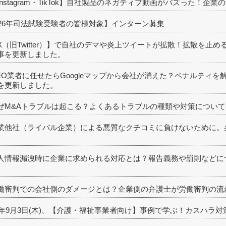
Instagram・TikTok】自社製品のネガティブ動画がバズった！
026年司法試験受験者の皆様対象】インターン募集
X（旧Twitter）】で自社のデマや炎上ツイートが拡散！拡散を止
事を更新しました。
EO業者に任せたらGoogleマップから会社が消えた？ペナルティ
を更新しました。
ぜM&Aトラブルは起こる？よくあるトラブルの種類や対策につい
業他社（ライバル企業）による悪質なクチコミに負けないために。
人情報漏洩時に企業に求められる対応とは？報告義務や罰則などに
働審判での会社側のダメージとは？企業側の弁護士が労働審判の流
26年9月3日(木)、【介護・福祉事業者向け】事例で学ぶ！カスハラ