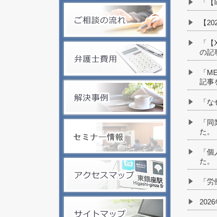
「【
【2
「【
の記
「M
記事
「な
「同
た。
「個
た。
「労
20