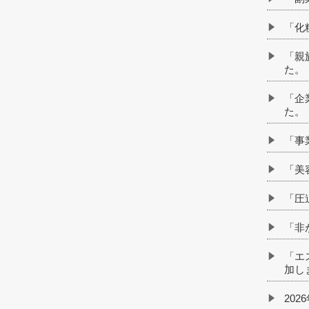
「化
「親
た。
「企
た。
「事
「美
「圧
「非
「エ
加し
202