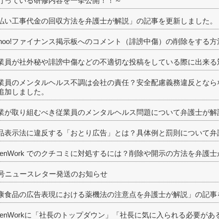
行っている研修内容を一挙公開！！～
払い工事代金の回収方法を弁護士が解説」の記事を更新しました。
ahoo!ファイナンス掲示板へのコメント（誹謗中傷）の削除をする
業員が社外秘や誹謗中傷などの不適切な投稿をしている際に出来る
業員のメンタルヘルス不調は会社の責任？安全配慮義務違反となら
追加しました。
業が取り組むべき従業員のメンタルヘルス問題について弁護士が解
品表示法に違反する「おとり広告」とは？具体例と罰則について弁
penWork でのクチコミに対処するには？削除や開示の方法を弁護
9号ニュースレター発送のお知らせ
康食品の広告表現における薬機法の注意点を弁護士が解説」の記事
penWorkに「社長のトップダウン」「社長に気に入られる必要が