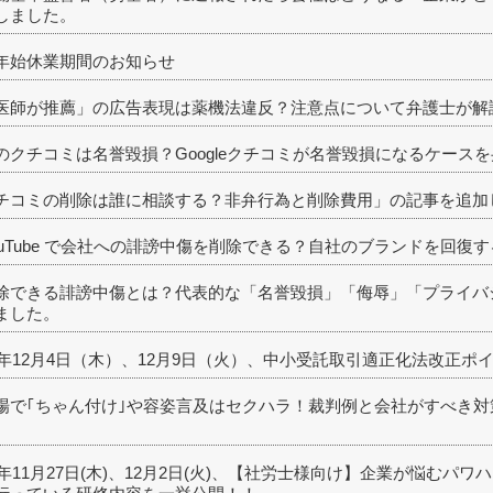
しました。
年始休業期間のお知らせ
医師が推薦」の広告表現は薬機法違反？注意点について弁護士が解
のクチコミは名誉毀損？Googleクチコミが名誉毀損になるケース
チコミの削除は誰に相談する？非弁行為と削除費用」の記事を追加
ouTube で会社への誹謗中傷を削除できる？自社のブランドを回
除できる誹謗中傷とは？代表的な「名誉毀損」「侮辱」「プライバ
ました。
25年12月4日（木）、12月9日（火）、中小受託取引適正化法改正
場で｢ちゃん付け｣や容姿言及はセクハラ！裁判例と会社がすべき
。
25年11月27日(木)、12月2日(火)、【社労士様向け】企業が悩む