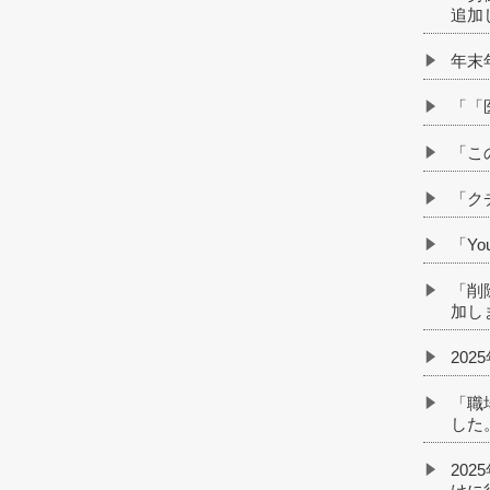
追加
年末
「「
「こ
「ク
「Y
「削
加し
20
「職
した
20