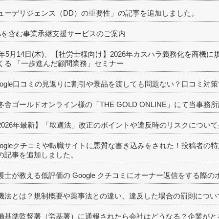
ューデリジェンス（DD）の重要性」の記事を追加しました。
Aを含む事業承継支援サービスのご案内
26年5月14日(木)、【社労士様向け】2026年カスハラ義務化を商
くる 「一歩進んだ顧問業務」セミナー
oogle口コミの見返りに割引や景品を渡しても問題ない？口コミ対
冬舎ゴールドオンライン様の「THE GOLD ONLINE」にて当事
2026年最新】「取適法」改正のポイントや違反時のリスクについ
oogleクチコミや転職サイトに悪質な書き込みをされた！投稿者の
の記事を追加しました。
護士が教える低評価の Google クチコミにオーナー返信をする際
機法とは？規制概要や薬事法との違い、違反した場合の罰則につい
働基準監督署（労基署）に通報されたら会社はどうなる？企業がと