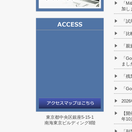
「M
加し
「試
「比
「親
「G
まし
「残
「G
20
【開
東京都中央区銀座5-15-1
年1
南海東京ビルディング8階
「副