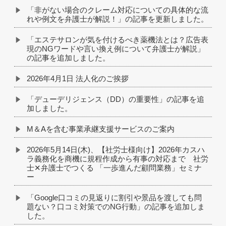
「非がない場合のクレーム対応についての具体的な流
れや例文を弁護士が解説！」の記事を更新しました。
「エステサロンが気を付けるべき薬機法とは？広告表
現のNGワードや言い換え例について弁護士が解説」
の記事を追加しました。
2026年4月1日 法人化のご挨拶
「デューデリジェンス（DD）の重要性」の記事を追
加しました。
M＆Aを含む事業承継支援サービスのご案内
2026年5月14日(木)、【社労士様向け】2026年カスハ
ラ義務化を商機に規程作成から有事の対応まで 社労
士✕弁護士でつくる 「一歩進んだ顧問業務」セミナ
ー
「Google口コミの見返りに割引や景品を渡しても問
題ない？口コミ対策でのNG行動」の記事を追加しま
した。