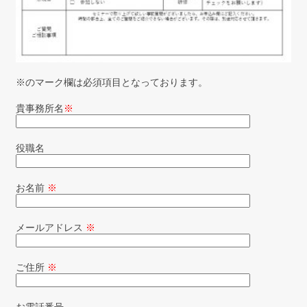
※のマーク欄は必須項目となっております。
貴事務所名
※
役職名
お名前
※
メールアドレス
※
ご住所
※