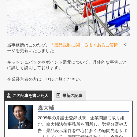
当事務所はこのたび、
「景品規制に関するよくあるご質問」
ペ
ージを更新いたしました。
キャッシュバックやポイント還元について、具体的な事例ごと
に詳しく説明しております。
企業経営者の方は、ぜひご覧ください。
この記事を書いた人
最新の記事
森大輔
2009年の弁護士登録以来、企業問題に取り組
む。森大輔法律事務所を開所し、労働分野や広
告、景品表示案件を中心に多くの顧問先をサポ