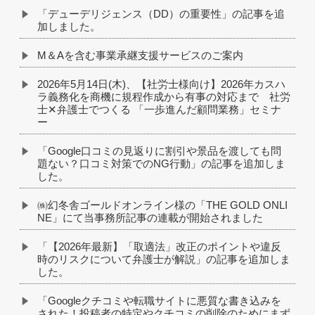
「デューデリジェンス（DD）の重要性」の記事を追
加しました。
M＆Aを含む事業承継支援サービスのご案内
2026年5月14日(木)、【社労士様向け】2026年カスハ
ラ義務化を商機に規程作成から有事の対応まで 社労
士✕弁護士でつくる 「一歩進んだ顧問業務」セミナ
ー
「Google口コミの見返りに割引や景品を渡しても問
題ない？口コミ対策でのNG行動」の記事を追加しま
した。
㈱幻冬舎ゴールドオンライン様の「THE GOLD ONLI
NE」にて当事務所記事の連載が開始されました
「【2026年最新】「取適法」改正のポイントや違反
時のリスクについて弁護士が解説」の記事を追加しま
した。
「Googleクチコミや転職サイトに悪質な書き込みを
された！投稿者の特定やクチコミの削除のためにまず