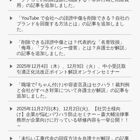
用」の記事を追加しました。
「YouTube で会社への誹謗中傷を削除できる？自社の
ブランドを回復する方法とは」の記事を追加しまし
た。
「削除できる誹謗中傷とは？代表的な「名誉毀損」
「侮辱」「プライバシー侵害」とは？弁護士が解説」
の記事を追加しました。
2025年12月4日（木）、12月9日（火）、中小受託取
引適正化法改正ポイント解説オンラインセミナー
「職場で｢ちゃん付け｣や容姿言及はセクハラ！裁判例
と会社がすべき対策について弁護士が解説」の記事を
追加しました。
2025年11月27日(木)、12月2日(火)、【社労士様向
け】企業が悩むパワハラ防止セミナー～森大輔法律事
務所が企業向けに行っている研修内容を一挙公開！！
～
「未払い工事代金の回収方法を弁護士が解説」の記事