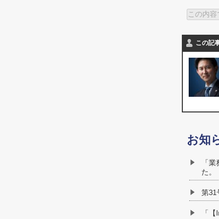
この記
お知
「業
た。
第3
「【