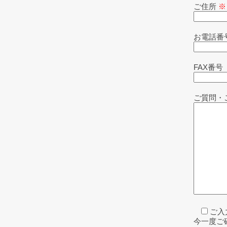
ご住所
※
お電話番
FAX番号
ご質問・
ご入
今一度ご