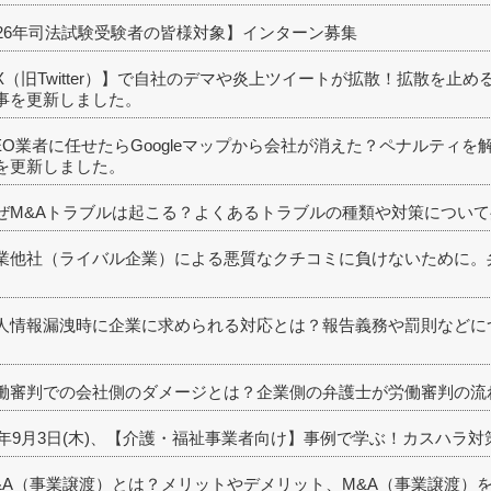
026年司法試験受験者の皆様対象】インターン募集
X（旧Twitter）】で自社のデマや炎上ツイートが拡散！拡散を止
事を更新しました。
EO業者に任せたらGoogleマップから会社が消えた？ペナルティ
を更新しました。
ぜM&Aトラブルは起こる？よくあるトラブルの種類や対策につい
業他社（ライバル企業）による悪質なクチコミに負けないために。
人情報漏洩時に企業に求められる対応とは？報告義務や罰則などに
働審判での会社側のダメージとは？企業側の弁護士が労働審判の流
26年9月3日(木)、【介護・福祉事業者向け】事例で学ぶ！カスハラ
&A（事業譲渡）とは？メリットやデメリット、M&A（事業譲渡）