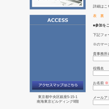
詳細はこ
表
裏
■参加を
下記フォ
※のマー
貴事務所
役職名
お名前
※
東京都中央区銀座5-15-1
メールア
南海東京ビルディング8階