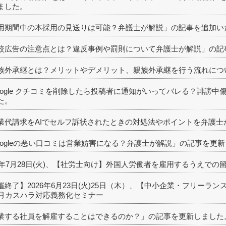
ました。
用期間中の本採用の見送りは可能？弁護士が解説」の記事を追加い
較広告の注意点とは？違反事例や罰則について弁護士が解説」の記
族外承継とは？メリットやデメリット、親族外承継を行う流れにつ
oogle クチコミを削除したら投稿者に通知がいってバレる？誹謗
た。
業代請求をAIでセルフ訴状されたときの対処法やポイントを弁護士
oogleの悪い口コミは営業妨害になる？弁護士が解説」の記事を更
26年7月28日(火)、【社労士向け】外国人労働者を雇用するうえで
催終了】2026年6月23日(火)25日（木）、【中小企業・フリーラン
0月カスハラ対応義務化セミナー
業する社員を解雇することはできるのか？」の記事を更新しました