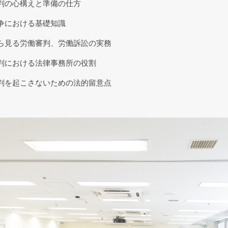
判の心構えと準備の仕方
争における基礎知識
ら見る労働審判、労働訴訟の実務
判における法律事務所の役割
判を起こさないための法的留意点