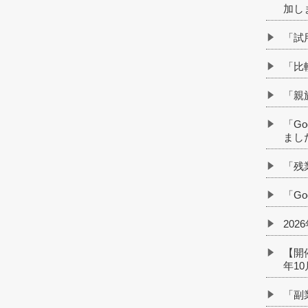
加し
「試
「比
「親
「G
まし
「残
「G
20
【開
年1
「副