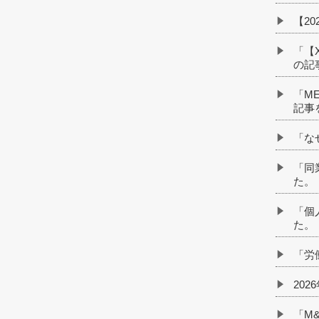
【2
「【
の記
「M
記事
「な
「同
た。
「個
た。
「労
20
「M