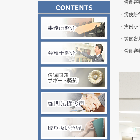
・労働審
・労使紛
・実例か
・労働審
・労働審