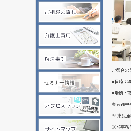
ご都合の
■日時：2
■場所：
東京都中央
※ 東銀座
※当事務