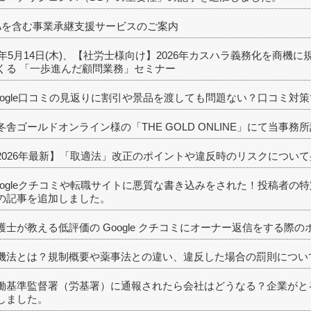
Aを含む事業承継支援サービスのご案内
26年5月14日(木)、【社労士様向け】2026年カスハラ義務化を商
くる 「一歩進んだ顧問業務」セミナー
oogle口コミの見返りに割引や景品を渡しても問題ない？口コミ対
冬舎ゴールドオンライン様の「THE GOLD ONLINE」にて当事
2026年最新】「取適法」改正のポイントや違反時のリスクについ
oogleクチコミや転職サイトに悪質な書き込みをされた！投稿者の
の記事を追加しました。
護士が教える低評価の Google クチコミにオーナー返信をする際
機法とは？規制概要や薬事法との違い、違反した場合の罰則につい
働基準監督署（労基署）に通報されたら会社はどうなる？企業がと
しました。