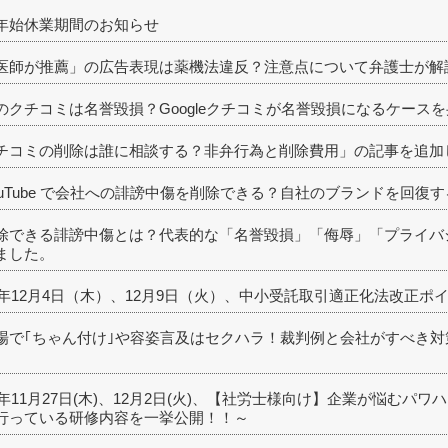
年始休業期間のお知らせ
医師が推薦」の広告表現は薬機法違反？注意点について弁護士が解
のクチコミは名誉毀損？Googleクチコミが名誉毀損になるケース
チコミの削除は誰に相談する？非弁行為と削除費用」の記事を追加
ouTube で会社への誹謗中傷を削除できる？自社のブランドを回
除できる誹謗中傷とは？代表的な「名誉毀損」「侮辱」「プライバ
ました。
25年12月4日（木）、12月9日（火）、中小受託取引適正化法改正
場で｢ちゃん付け｣や容姿言及はセクハラ！裁判例と会社がすべき
。
25年11月27日(木)、12月2日(火)、【社労士様向け】企業が悩む
行っている研修内容を一挙公開！！～