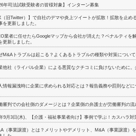
026年司法試験受験者の皆様対象】インターン募集
X（旧Twitter）】で自社のデマや炎上ツイートが拡散！拡散を止
事を更新しました。
EO業者に任せたらGoogleマップから会社が消えた？ペナルティ
を更新しました。
ぜM&Aトラブルは起こる？よくあるトラブルの種類や対策につい
業他社（ライバル企業）による悪質なクチコミに負けないために。
人情報漏洩時に企業に求められる対応とは？報告義務や罰則などに
働審判での会社側のダメージとは？企業側の弁護士が労働審判の流
26年9月3日(木)、【介護・福祉事業者向け】事例で学ぶ！カスハラ
&A（事業譲渡）とは？メリットやデメリット、M&A（事業譲渡）
ました。