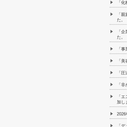
「化
「親
た。
「企
た。
「事
「美
「圧
「非
「エ
加し
202
「デ