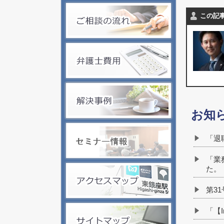
この記
お知
「退
「業
た。
第3
「【