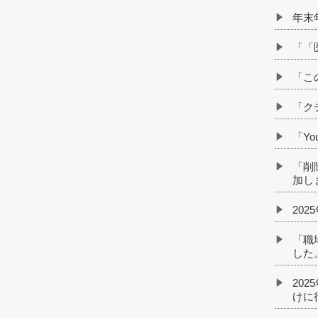
年末
「「
「こ
「ク
「Y
「削
加し
20
「職
した
20
けに