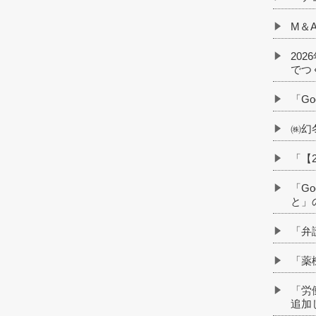
M＆
20
でつ
「G
㈱幻
「【
「G
と」
「弁
「薬
「労
追加