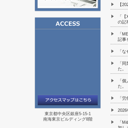
【2
「【
の記
「M
記事
「な
「同
た。
「個
た。
「労
20
東京都中央区銀座5-15-1
南海東京ビルディング8階
「M
加し