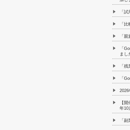
「試
「比
「親
「G
まし
「残
「G
20
【開
年1
「副