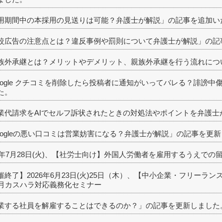
用期間中の本採用の見送りは可能？弁護士が解説」の記事を追加い
較広告の注意点とは？違反事例や罰則について弁護士が解説」の記
族外承継とは？メリットやデメリット、親族外承継を行う流れにつ
oogle クチコミを削除したら投稿者に通知がいってバレる？誹謗
た。
業代請求をAIでセルフ訴状されたときの対処法やポイントを弁護士
oogleの悪い口コミは営業妨害になる？弁護士が解説」の記事を更
26年7月28日(火)、【社労士向け】外国人労働者を雇用するうえで
催終了】2026年6月23日(火)25日（木）、【中小企業・フリーラン
0月カスハラ対応義務化セミナー
業する社員を解雇することはできるのか？」の記事を更新しました