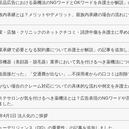
粧品広告における薬機法のNGワードとOKワードを弁護士が解説」
族内承継とは？メリットやデメリット、親族内承継の場合の流れに
業・店舗・クリニックのネットクチコミ・誹謗中傷を弁護士に早め
業承継で必要となる契約書について弁護士が解説」の記事を追加し
容機器（美顔器・脱毛器）業界において気を付けるべき薬機法につ
迫面接だった」「交通費が出ない」…不採用者からの口コミは削除
がない場合のクレーム対応についての具体的な流れや例文を弁護士
ステサロンが気を付けるべき薬機法とは？広告表現のNGワードや
ました。
6年4月1日 法人化のご挨拶
ューデリジェンス（DD）の重要性」の記事を追加しました。