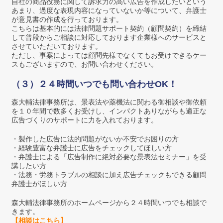
自社の商品役務に関して訴求力の高い広告を作成したいという
あまり、過度な表現内容になっていないか等について、弁護士
が意見書の作成を行っております。
こちらは基本的には法律問題サポート契約（顧問契約）を締結
して普段からご相談に対応しております企業様へのサービスと
させていただいております。
ただし、事案によっては顧問先様でなくてもお受けできるケー
スもございますので、お問い合わせください。
（３）２４時間いつでも問い合わせOK！
森大輔法律事務所は、景表法や薬機法に関わる御相談や御依頼
を１０年間で数多くお受けし、インパクトありながらも適正な
広告づくりのサポートに力を入れております。
・製作した広告に法的問題がないか不安でお困りの方
・経験豊富な弁護士に広告をチェックしてほしい方
・弁護士による「広告制作に絶対必要な景表法セミナー」を受
講したい方
・法務・労務トラブルの相談に加え広告チェックもできる顧問
弁護士がほしい方
森大輔法律事務所のホームページから２４時間いつでも相談で
きます。
【相談はこちら】