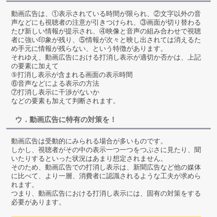
動画広告は、①表示されている時間が限られ、②文字以外の音
声などにも視聴者の注意が引きつけられ、③画面が切り替わる
たび新しい情報が提示され、④映像と音声の組み合わせで視聴
者に強い印象が残り、⑤情報が次々と映し出されては消えるた
め手元に情報が残らない、という特徴があります。
それゆえ、動画広告における打消し表示が適切か否かは、上記
の要素に加えて
⑤打消し表示が含まれる画面の表示時間
⑥音声などによる表示の方法
⑦打消し表示に干渉がないか
などの要素も加えて判断されます。
ウ．動画広告に特有の対策を！
動画広告は受動的にみられる場合が多いものです。
しかし、視聴者がその中の表示一つ一つをつぶさに見たり、聞
いたりするといった状況はあまり想定されません。
そのため、動画広告での打消し表示は、新聞広告など他の媒体
に比べて、より一層、消費者に認識されるような工夫が求めら
れます。
つまり、動画広告における打消し表示には、固有の対策をする
必要があります。