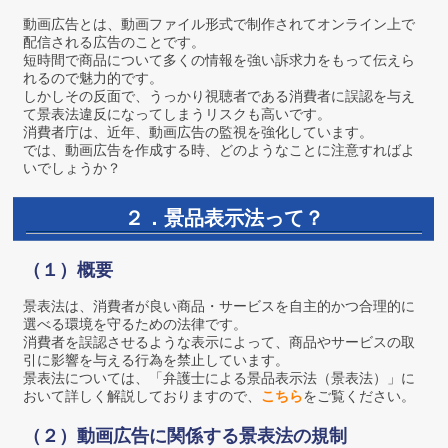
動画広告とは、動画ファイル形式で制作されてオンライン上で
配信される広告のことです。
短時間で商品について多くの情報を強い訴求力をもって伝えら
れるので魅力的です。
しかしその反面で、うっかり視聴者である消費者に誤認を与え
て景表法違反になってしまうリスクも高いです。
消費者庁は、近年、動画広告の監視を強化しています。
では、動画広告を作成する時、どのようなことに注意すればよ
いでしょうか？
２．景品表示法って？
（１）概要
景表法は、消費者が良い商品・サービスを自主的かつ合理的に
選べる環境を守るための法律です。
消費者を誤認させるような表示によって、商品やサービスの取
引に影響を与える行為を禁止しています。
景表法については、「弁護士による景品表示法（景表法）」に
おいて詳しく解説しておりますので、
こちら
をご覧ください。
（２）動画広告に関係する景表法の規制