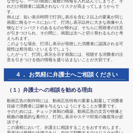
なぜなら、一つの画面に複数の情報を入れ込んでしまうと、そ
れだけ視聴者に認識されないリスクが高まってしまうからで
す。
例えば、短い表示時間で打消し表示を含む２以上の要素が同じ
画面に映るケースにおいて、打消し表示以外に大きな画像や人
物などインパクトのあるものが映れば、そちらに視聴者の注意
が引きつけられ、その間に、画面は次へと切り替わるものと考
えられます。
このような場合、打消し表示が視聴した消費者に認識される可
能性は相当低いといえるでしょう。
したがって、打消し表示を示す画面には、視聴する消費者の注
意を引きつける他の情報を盛り込まないことが大切です。
４． お気軽に弁護士へご相談ください
（１）弁護士への相談を勧める理由
動画広告の制作時には、動画広告特有の要素も勘案して消費者
目線で消費者に誤解を与えないようにすることが重要です。
そのためには、チェック体制の構築、動画広告の文言や映像と
根拠の徹底的な裏付け、打消し表示やステマ対策の徹底等が必
須です。
この過程において、弁護士に相談することをおすすめします。
景表法は複雑な法律であり、自社で判断するのはリスクが高い