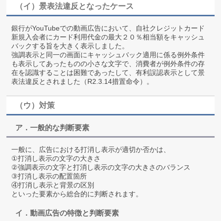
（イ）景表法違反となったケース
銀行がYouTubeでの動画広告において、自社クレジットカード
新規入会者にカード利用代金の最大２０％相当額をキャッシュ
バックする旨を大きく表示しました。
強調表示と同一の画面にキャッシュバック適用に係る例外条件
も表示してあったものの小さな文字で、消費者が例外条件の存
在を認識することは困難であったして、有利誤認表示として景
表法違反とされました（R2.3.14措置命令）。
（ウ）対策
ア．一般的な判断要素
一般に、広告における打消し表示が適切か否かは、
①打消し表示の文字の大きさ
②強調表示の文字と打消し表示の文字の大きさのバランス
③打消し表示の配置箇所
④打消し表示と背景の区別
といった要素から総合的に判断されます。
イ．動画広告の特徴と判断要素