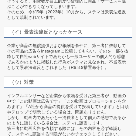
そうすると、消費者が自主的かつ合理的に商品・サービスを選
ぶことができなくなってしまいます。
そのため、令和5年（2023年）10月から、ステマは景表法違反
として規制されています。
（イ）景表法違反となったケース
企業が商品の無償提供および報酬を条件に、第三者に依頼して
その商品の広告をInstagramに投稿してもらい、そのを一部を抜
粋して自社webサイトであたかも一般ユーザーの個人的な感想
であるかのように掲載した行為がステマと見なされ、不当表示
として景表法違反とされました（R6.8.9措置命令）。
（ウ）対策
インフルエンサーなど企業から依頼を受けた第三者が、動画の
中で「この動画は広告です」「この動画はプロモーションを含
みます」「A社から商品の提供を受けて投稿しています」と口頭
やテロップで明示している場合は、問題ありません。
しかし、動画内であたかも一消費者として個人の感想であるか
のように話している場合は、ステマに該当します。
第三者に動画広告を依頼する際には、その内容を必ず確認し
て、ステマに該当する問題がないかチェックしてください。