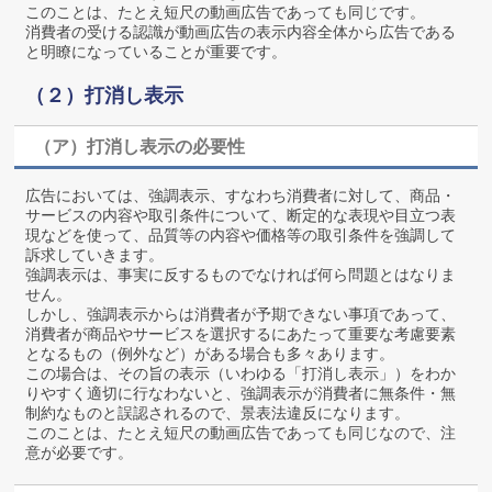
このことは、たとえ短尺の動画広告であっても同じです。
消費者の受ける認識が動画広告の表示内容全体から広告である
と明瞭になっていることが重要です。
（２）打消し表示
（ア）打消し表示の必要性
広告においては、強調表示、すなわち消費者に対して、商品・
サービスの内容や取引条件について、断定的な表現や目立つ表
現などを使って、品質等の内容や価格等の取引条件を強調して
訴求していきます。
強調表示は、事実に反するものでなければ何ら問題とはなりま
せん。
しかし、強調表示からは消費者が予期できない事項であって、
消費者が商品やサービスを選択するにあたって重要な考慮要素
となるもの（例外など）がある場合も多々あります。
この場合は、その旨の表示（いわゆる「打消し表示」）をわか
りやすく適切に行なわないと、強調表示が消費者に無条件・無
制約なものと誤認されるので、景表法違反になります。
このことは、たとえ短尺の動画広告であっても同じなので、注
意が必要です。