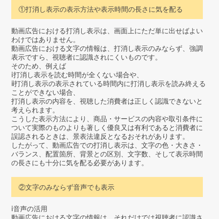
①打消し表示の表示方法や表示時間の長さに気を配る
動画広告における打消し表示は、画面上にただ単に出せばよい
わけではありません。
動画広告における文字の情報は、打消し表示のみならず、強調
表示ですら、視聴者に認識されにくいものです。
そのため、例えば
ⅰ打消し表示を読む時間が全くない場合や、
ⅱ打消し表示の表示されている時間内に打消し表示を読み終える
ことができない場合、
打消し表示の内容を、視聴した消費者は正しく認識できないと
考えられます。
こうした表示方法により、商品・サービスの内容や取引条件に
ついて実際のものよりも著しく優良又は有利であると消費者に
誤認されるときは、景表法違反となるおそれがあります。
したがって、動画広告での打消し表示は、文字の色・大きさ・
バランス、配置箇所、背景との区別、文字数、そして表示時間
の長さにも十分に気を配る必要があります。
②文字のみならず音声でも表示
ⅰ音声の活用
動画広告における文字の情報は、それだけでは視聴者に認識さ