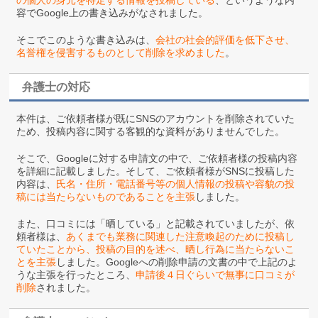
容でGoogle上の書き込みがなされました。
そこでこのような書き込みは、
会社の社会的評価を低下させ、
名誉権を侵害するものとして削除を求めました
。
弁護士の対応
本件は、ご依頼者様が既にSNSのアカウントを削除されていた
ため、投稿内容に関する客観的な資料がありませんでした。
そこで、Googleに対する申請文の中で、ご依頼者様の投稿内容
を詳細に記載しました。そして、ご依頼者様がSNSに投稿した
内容は、
氏名・住所・電話番号等の個人情報の投稿や容貌の投
稿には当たらないものであることを主張
しました。
また、口コミには「晒している」と記載されていましたが、依
頼者様は、
あくまでも業務に関連した注意喚起のために投稿し
ていたことから、投稿の目的を述べ、晒し行為に当たらないこ
とを主張
しました。Googleへの削除申請の文書の中で上記のよ
うな主張を行ったところ、
申請後４日ぐらいで無事に口コミが
削除
されました。