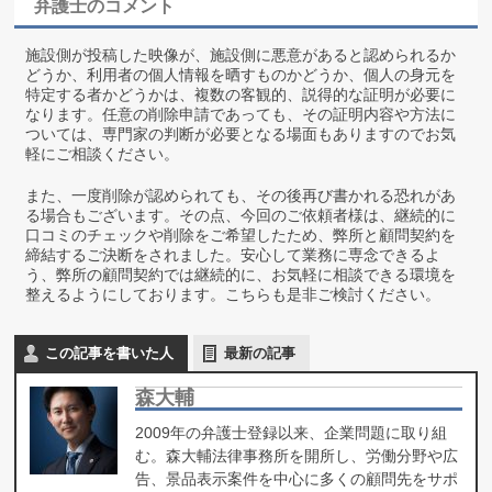
弁護士のコメント
施設側が投稿した映像が、施設側に悪意があると認められるか
どうか、利用者の個人情報を晒すものかどうか、個人の身元を
特定する者かどうかは、複数の客観的、説得的な証明が必要に
なります。任意の削除申請であっても、その証明内容や方法に
ついては、専門家の判断が必要となる場面もありますのでお気
軽にご相談ください。
また、一度削除が認められても、その後再び書かれる恐れがあ
る場合もございます。その点、今回のご依頼者様は、継続的に
口コミのチェックや削除をご希望したため、弊所と顧問契約を
締結するご決断をされました。安心して業務に専念できるよ
う、弊所の顧問契約では継続的に、お気軽に相談できる環境を
整えるようにしております。こちらも是非ご検討ください。
この記事を書いた人
最新の記事
森大輔
2009年の弁護士登録以来、企業問題に取り組
む。森大輔法律事務所を開所し、労働分野や広
告、景品表示案件を中心に多くの顧問先をサポ