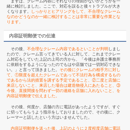
まずは、クレーム内容にそれなりの理由がないかどうかを一
緒に検討しました。ここで、対応を誤ると後々トラブルが大き
くなります。
しっかりとヒアリングをして、不合理なクレーム
なのかどうなのか一緒に検討することは非常に重要な作業とな
ります。
内容証明郵便での伝達
その後、
不合理なクレーム内容であるといことが判明
しまし
たので、クレーム言ってきている人に対して、これまでクレー
ム対応をしていた上記の上司の方から、「今後は弁護士事務所
に依頼をするようになったのでもはや店舗では一切対応できな
い。」と言って頂きました。
その後にクレームの相手方に対し
て、①限度を超えたクレームであって不法行為を構成するもの
であるから法的措置を講ずる予定であること、②二度と店舗に
来店しないこと、来店した場合は建造物侵入にあたること、③
今後、直接間接を問わず一切の連絡を店舗に入れないこと、を
内容証明郵便で伝えました。
その後、何度か、店舗の方に電話があったようですが、すぐ
に切ってもらうよう指示をしておりましたので、その後に、ク
レーマーと話したという方はいませんでした。
内容証明郵便を送った後、上記のように２度程度店舗に電話