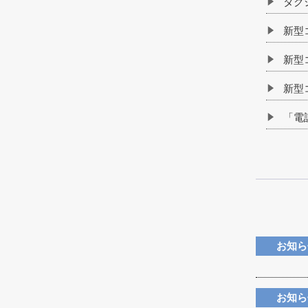
タク
新型
新型
新型
「電
お知ら
お知ら