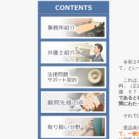
令和２年
て」とい
これは、
円
」（正
価 ５７
であると
間にわた
それでは
景品表示
て、一般