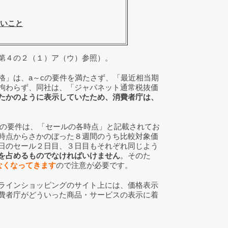
いこと
第４の２（１）ア（ウ）参照）。
」は、a～cの要件を満たさず、「最近相当期
拘わらず、同社は、「ジャパネット通常税抜価
たかのように表示していたため、消費者庁は、
bの要件は、「セールの各時点」と記載されてお
時点からさかのぼった８週間のうち比較対象価
日のセール２日目、３日目もそれぞれ同じよう
を占めるものでなければいけません
。そのた
なくなってきます
ので注意が必要です。
ラインショッピングのサイト上には、価格表示
費者庁がどういった商品・サービスの表示に着