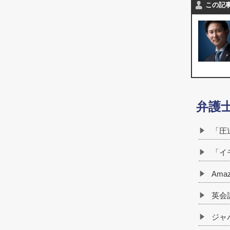
この記
弁護
「圧
「イ
Am
英会
ジャ