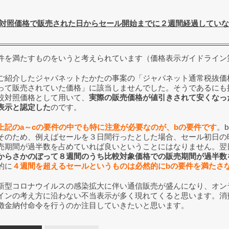
対照価格で販売された日からセール開始までに２週間経過していな
件を満たすものをいうと考えられています（価格表示ガイドライン
紹介したジャパネットたかたの事案の「ジャパネット通常税抜価格
って販売されていた価格」に該当しませんでした。そうであるにも
較対照価格として用いて、
実際の販売価格が値引きされて安くなっ
表示と認定した
のです。
上記のa～cの要件の中でも特に注意が必要なのが、bの要件です
。
そのため、例えばセールを３日間行ったとした場合、セール初日の
売期間が過半数を占めていれば良いということにはなりません。翌
からさかのぼって８週間のうち比較対象価格での販売期間が過半数
的に
４週間を超えるセールというものは必然的にbの要件を満たさ
型コロナウイルスの感染拡大に伴い通信販売が盛んになり、オン
インの考え方に沿わない不当表示が多く現れてくると思います。消
徴金納付命令を行うのか注目していきたいと思います。