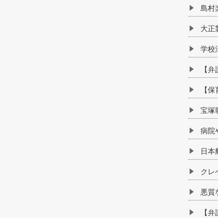
島村
大正
学校
【弁
【保
宝塚
病院
日本
クレ
悪質
【弁