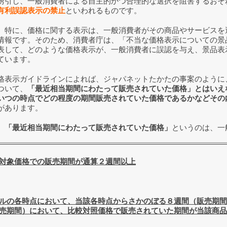
誘引し、一般消費者による自主的かつ合理的な選択を阻害するおそ
有利誤認表示の禁止
といわれるものです。
特に、価格に関する表示は、一般消費者がその商品やサービスを
情報です。そのため、消費者庁は、「不当な価格表示についての景
表して、どのような価格表示が、一般消費者に誤認を与え、景品表
ています。
表示ガイドラインによれば、ジャパネットたかたの事案のように
ついて、
「最近相当期間にわたって販売されていた価格」とはいえ
いつの時点でどの程度の期間販売されていた価格であるかなどその
があります。
、
「最近相当期間にわたって販売されていた価格」
というのは、一
対象価格での販売期間が通算２週間以上
ルの各時点において、当該各時点からさかのぼる８週間（販売期間
売期間）において、比較対照価格で販売されていた期間が当該商品