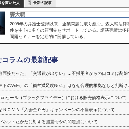
事を書いた人
最新の記事
森大輔
2009年の弁護士登録以来、企業問題に取り組む。森大輔法
件を中心に多くの顧問先をサポートしている。講演実績は多
問題セミナーを定期的に開催している。
士コラムの最新記事
迫面接だった」「交通費が出ない」…不採用者からの口コミは削除
モトのWiFi」の「顧客満足度No.1」はなぜ合理的根拠なしと判断
azonセール（ブラックフライデー）における販売価格表示について
話ＮＯＶＡ「入会金０円」キャンペーンの不当表示について
パネットたかたに対する措置命令の問題点について