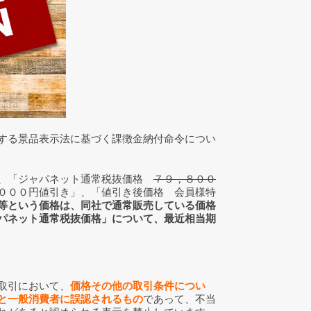
する景品表示法に基づく課徴金納付命令につい
で、「ジャパネット通常税抜価格
７９，８００
０００円値引き」、「値引き後価格 会員様特
等という価格は、同社で通常販売している価格
パネット通常税抜価格」について、最近相当期
取引において、
価格その他の取引条件につい
と一般消費者に誤認されるもの
であって、不当