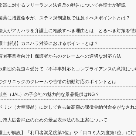
楽器に対するフリーランス法違反の勧告について弁護士が解説
製薬に措置命令が。ステマ規制違反で注意すべきポイントとは？
法人がアカハラを弁護士に相談すべき理由とは｜とるべき対策を徹
護士解説】カスハラ対策におけるポイントとは？
育園事業者向け】保護者からのクレームへの適切な対応方法
歌劇団の報道を受けて（不祥事対応とコンプライアンスの意識につ
やクリニックのクレームや苦情の初動対応のポイントとは
航空（JAL）の子会社の魅力的な景品提供はNG？
ベリン（大幸薬品）に対して過去最高額の課徴金納付命令がなされ
な誇大広告抑止のための景品表示法の改正案について
護士が解説】「利用者満足度第1位」や「口コミ人気度第1位」に対