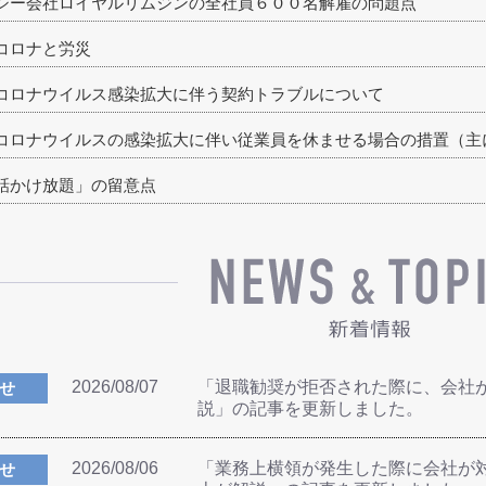
シー会社ロイヤルリムジンの全社員６００名解雇の問題点
コロナと労災
コロナウイルス感染拡大に伴う契約トラブルについて
コロナウイルスの感染拡大に伴い従業員を休ませる場合の措置（主
話かけ放題」の留意点
2026/08/07
「退職勧奨が拒否された際に、会社
せ
説」の記事を更新しました。
2026/08/06
「業務上横領が発生した際に会社が
せ