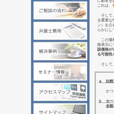
に顧客を
これは、
そして、
る重要な
ン）を公
らかにし
この価格
格表示に
該価格が
る可能性
そして
ａ 比較
かつ
ｂ セー
全販