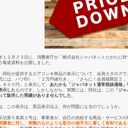
１２月２３日に、消費者庁が「株式会社ジャパネットたかたに対
う報道資料を公開しました。
同社が提供するエアコン８商品の表示について、会員カタログ
式には、バツ印）、「２万円値引き」、「さらに！会員様限定２，
，８００円」と表示して、
あたかも「ジャパネット通常税抜価格」
表示した
ものです。しかしながら、実際には、同社は、この
「ジャ
って販売した実績がありませんでした
。
、この表示は、景品表示法上、何が問題になるのでしょうか。
法第５条第２号は、事業者が、自己の供給する商品・サービスの
消費者に対し、実際のものよりも取引の相手方に著しく有利である