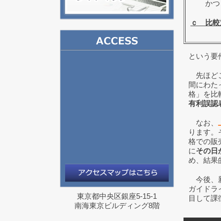
かつ
ｃ 比較
という要
先ほどご
間にわた
格」を比
有利誤認
なお、
ります。
格での販
に
その日
め、結果
今後、新
ガイドラ
東京都中央区銀座5-15-1
目して課
南海東京ビルディング8階