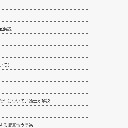
底解説
いて）
た件について弁護士が解説
する措置命令事案