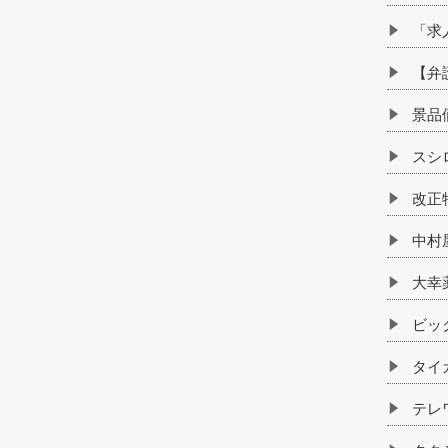
「求
【弁
景品
スシ
改正
中村
大幸
ビッ
タイ
テレ