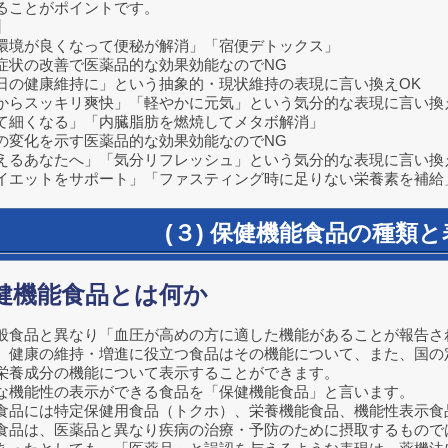
ることがポイントです。
】
環境が良くなって便秘が解消」「宿便デトックス」
状の改善で医薬品的な効果効能なのでNG
の健康維持に」という抽象的・現状維持の表現に言い換えOK
スッキリ爽快」「軽やかに元気」という気分的な表現に言い換
て細くなる」「内臓脂肪を燃焼してメタボ解消」
変化を示す医薬品的な効果効能なのでNG
るあなたへ」「気分リフレッシュ」という気分的な表現に言い換
ットをサポート」「ファスティング時に足りない栄養素を補給」
(３) 保健機能食品の種類
保健機能食品とは何か
般食品と異なり「血圧が高めの方に適した機能があることが報告さ
、健康の維持・増進に役立つ食品はその機能について、また、国の
栄養成分の機能について表示することができます。
な機能性の表示ができる食品を「保健機能食品」と言います。
食品には特定保健用食品（トクホ）、栄養機能食品、機能性表示食
食品は、医薬品と異なり疾病の治療・予防のために摂取するもので