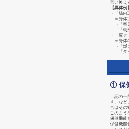
言い換え
【具体例
・「腸内
＝身体症
→「毎日
「朝から
・「痩せ
＝身体の
→「燃え
「ダイエ
① 
上記の一
す」など
合はその
このよう
保健機能
保健機能