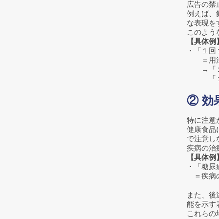
広告の禁
例えば、
な表現を
このよう
【具体例
・「１回
＝用法・
→「１日
「１日５
② 
特に注意
健康食品
で注意し
疾病の治
【具体例
・「糖尿
＝疾病の
また、後
能を示す
これらの