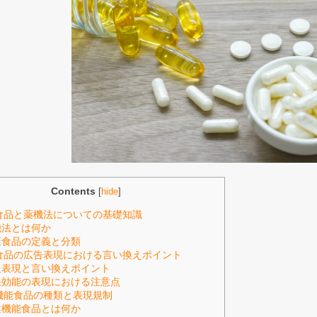
Contents
[
hide
]
康食品と薬機法についての基礎知識
機法とは何か
康食品の定義と分類
康食品の広告表現における言い換えポイント
反表現と言い換えポイント
果効能の表現における注意点
健機能食品の種類と表現規制
健機能食品とは何か