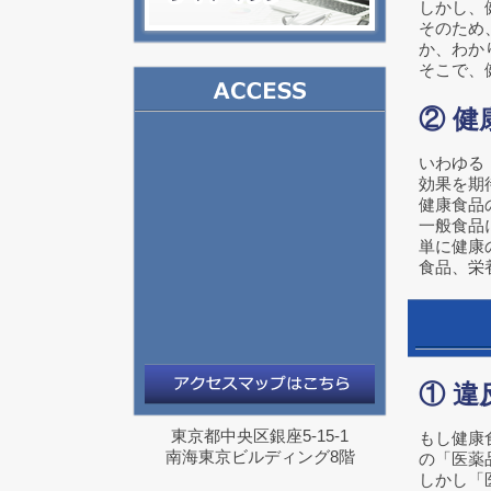
しかし、
そのため
か、わか
そこで、
② 
いわゆる
効果を期
健康食品
一般食品
単に健康
食品、栄
① 
東京都中央区銀座5-15-1
もし健康
南海東京ビルディング8階
の「医薬
しかし「