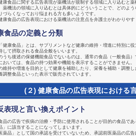
健康食品に関する広告表現が薬機法が規制する領域に入り込むと薬
、薬機法の領域に入り込むとは具体的にどういうことで、どのよう
りづらくなっており悩まれる方も多いようです。
健康食品の広告表現における薬機法の注意点を弁護士がわかりやす
健康食品の定義と分類
「健康食品」とは、サプリメントなど健康の維持・増進に特別に役
待して摂取される食品全般をいいます。
のうち後述の保健機能食品でないものは、通常の食品（一般食品）
においては、食品の持つ効果や機能を表示することができません。
の維持や増進を目的として健康を補助したり、栄養を補助・調整し
養調整食品といった表示で販売されています。
(２) 健康食品の広告表現における
違反表現と言い換えポイント
食品の広告で疾病の治療・予防に使用されることが目的の食品であ
品」に該当することになってしまいます。
医薬品」として国の承認を受けていないため、承認前医薬品の広告