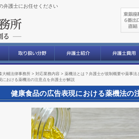
の弁護士にお任せください
森大輔法律事務所
>
対応業務内容
>
薬機法とは？弁護士が規制概要や薬事法
現における薬機法の注意点を弁護士が解説
健康食品の広告表現における薬機法の