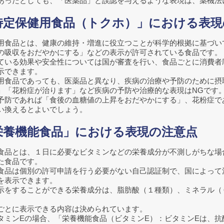
あったとしても、「医薬品」と誤認を与えるような表現は、薬機法
特定保健用食品（トクホ）」における表現
用食品とは、健康の維持・増進に役立つことが科学的根拠に基づい
の吸収をおだやかにする」などの表示が許可されている食品です。
ている効果や安全性については国が審査を行い、食品ごとに消費者
示できます。
用食品であっても、医薬品と異なり、疾病の治療や予防のために摂
」「花粉症が治ります」など疾病の予防や治療的な表現はNGです
予防であれば「食後の血糖値の上昇をおだやかにする」、花粉症で
い換えるとよいでしょう。
栄養機能食品」における表現の注意点
食品とは、１日に必要なビタミンなどの栄養成分が不測しがちな場
た食品です。
食品は個別の許可申請を行う必要がない自己認証制で、国によって
を表示できます。
示をすることができる栄養成分は、脂肪酸（１種類）、ミネラル（
ごとに表示できる内容は決められています。
タミンEの場合、「栄養機能食品（ビタミンE）：ビタミンEは、