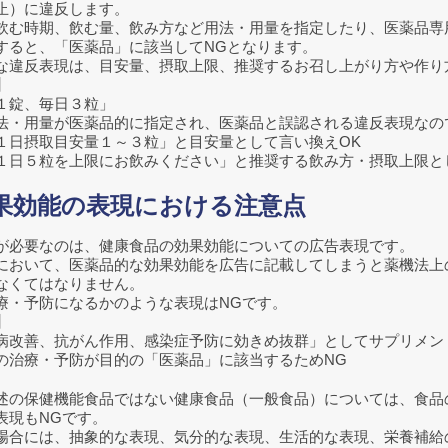
止）に違反します。
飲む時期、飲む量、飲み方など用法・用量を指定したり、医薬品専
すると、「医薬品」に該当してNGとなります。
な違反表現は、目安量、摂取上限、推奨するお召し上がり方や作り
】
１錠、毎日３粒」
用量が医薬品的に指定され、医薬品と誤認される違反表現なの
摂取目安量１～３粒」と目安量として言い換えOK
粒を上限にお飲みください」と推奨する飲み方・摂取上限とし
効果効能の表現における注意点
が必要なのは、健康食品の効果効能についての広告表現です。
において、医薬品的な効果効能を広告に記載してしまうと薬機法上
なくてはなりません。
療・予防になるかのような表現はNGです。
】
病改善、抗がん作用、感染症予防に効きめ抜群」としてサプリメン
治療・予防が目的の「医薬品」に該当するためNG
述の保健機能食品ではない健康食品（一般食品）については、食品
表現もNGです。
場合には、抽象的な表現、気分的な表現、生活的な表現、栄養補給