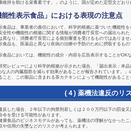
康維持を助ける栄養素です。」のように、国が定めた定型文どおり
機能性表示食品」における表現の注意点
示食品は、事業者の責任において、科学的根拠に基づいた機能性を
安全性や機能性の根拠に関する情報が消費者庁長官への届出られた
は異なり、消費者庁長官による個別審査を受けるものではありませ
示食品も、医薬品と異なり疾病の治療や予防のために摂取するもの
。
示食品においては、機能性の成分・内容を広告表示することがOK
研究レビューにより科学的根拠が示された場合、「届出表示：本品
高めな人の内臓脂肪を減らす効果があることが報告されています。」
ること、この製品に含まれる茶カテキンによって機能性があること
(４) 薬機法違反のリ
違反した場合、２年以下の拘禁刑若しくは２００万円以下の罰金又
命令を受ける可能性があります。
健康食品のビジネスモデルがあっても、薬機法の理解がなかったこ
収や信用の失墜などのリスクが考えられます。