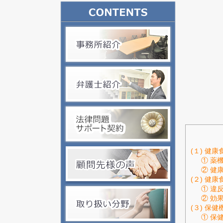
(１) 健
① 薬
② 健
(２) 健
① 違
② 効
(３) 保
① 保