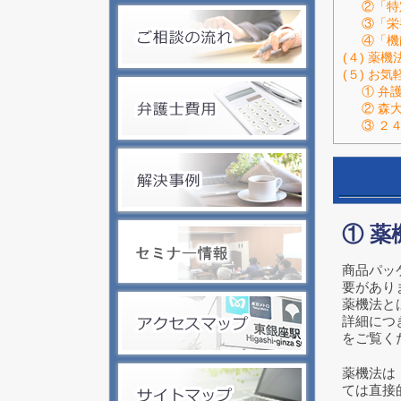
②「特
③「栄
④「機
(４) 薬
(５) お
① 弁
② 森
③ ２
① 
商品パッ
要があり
薬機法と
詳細につ
をご覧く
薬機法は
ては直接