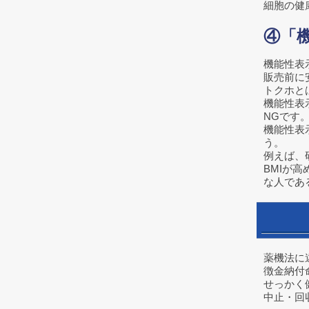
細胞の健
④「
機能性表
販売前に
トクホと
機能性表
NGです
機能性表
う。
例えば、
BMIが
な人であ
薬機法に
徴金納付
せっかく
中止・回