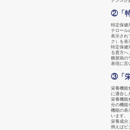
デンスが
②「
特定保健
テロール
表示され
ク）を表
特定保健
る貴方へ
糖尿病の
表現に言
③「
栄養機能
に適合し
栄養機能
分の機能
機能の表
います。
栄養成分
例えばビ