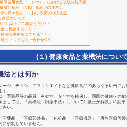
定保健用食品（トクホ）」における表現の注意点
養機能食品」における表現の注意点
能性表示食品」における表現の注意点
機法違反のリスク
気軽に弁護士にご相談ください
護士に相談するメリット
大輔法律事務所にできること
４時間いつでも問い合わせOK！
(１) 健康食品と薬機法につい
薬機法とは何か
ケージ、チラシ、アフィリエイトなど健康食品のあらゆる広告にお
ます。
は、医薬品等の品質、有効性、安全性を確保し、国民の健康への危
きましては、「薬機法（旧薬事法）について弁護士が解説」の記事
ださい。
「医薬品」「医療部外品」「化粧品」「医療機器」「再生医療等製
的に規制していません。