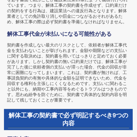
ています。つまり、解体工事の契約書を作成せず、口約束だけ
の契約をする行為は、建設業法への違反行為となります。解体
業者としての免許取り消しや罰金につながるおそれがあるた
め、解体工事の際は必ず契約書を準備しなければなりません。
解体工事代金が未払いになる可能性がある
契約書を作成しない最大のリスクとして、依頼者が解体工事代
金を支払わないことが挙げられます。金額や期限などの支払い
に関する取決めは、契約書を用いてはっきりと定めておく必要
があります。しかし契約書の無い口約束だけでは、解体工事が
完了した後に依頼者側の支払いが滞った場合、代金の回収が非
常に困難になってしまいます。これは、契約書が無ければ、工
事請負契約の有無や具体的な金額を証明できないため、代金を
回収する権利を主張しにくくなるためです。支払いに関わるこ
と以外にも、納期や工事内容等をめぐるトラブルはつきもので
す。思わぬ紛争を防ぐために、契約書で具体的な契約内容を明
記して残しておくことが重要です。
解体工事の契約書で必ず明記するべき9つの
内容