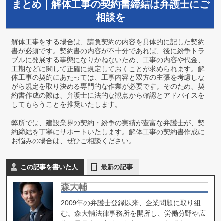
まとめ｜解体工事の契約書締結は弁護士にご
相談を
解体工事をする場合は、請負契約の内容を具体的に記した契約
書が必須です。契約書の内容が不十分であれば、後に紛争トラ
ブルに発展する事態になりかねないため、工事の内容や代金、
工期などに関して正確に規定しておくことが求められます。解
体工事の契約にあたっては、工事内容と双方の主張を考慮しな
がら規定を取り決める専門的な作業が必要です。そのため、契
約書作成の際は、弁護士に法的な観点から確認とアドバイスを
してもらうことを推奨いたします。
弊所では、建設業界の契約・紛争の実績が豊富な弁護士が、契
約締結を丁寧にサポートいたします。解体工事の契約書作成に
お悩みの場合は、ぜひご相談ください。
この記事を書いた人
最新の記事
森大輔
2009年の弁護士登録以来、企業問題に取り組
む。森大輔法律事務所を開所し、労働分野や広