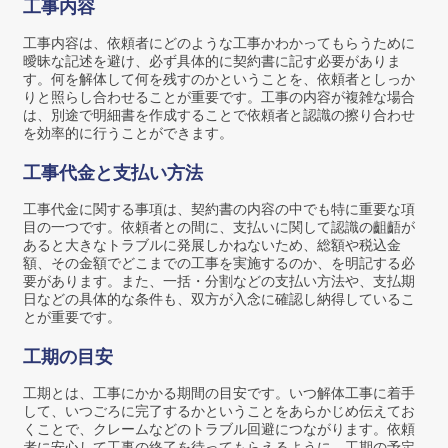
工事内容
工事内容は、依頼者にどのような工事かわかってもらうために
曖昧な記述を避け、必ず具体的に契約書に記す必要がありま
す。何を解体して何を残すのかということを、依頼者としっか
りと照らし合わせることが重要です。工事の内容が複雑な場合
は、別途で明細書を作成することで依頼者と認識の擦り合わせ
を効率的に行うことができます。
工事代金と支払い方法
工事代金に関する事項は、契約書の内容の中でも特に重要な項
目の一つです。依頼者との間に、支払いに関して認識の齟齬が
あると大きなトラブルに発展しかねないため、総額や税込金
額、その金額でどこまでの工事を実施するのか、を明記する必
要があります。また、一括・分割などの支払い方法や、支払期
日などの具体的な条件も、双方が入念に確認し納得しているこ
とが重要です。
工期の目安
工期とは、工事にかかる期間の目安です。いつ解体工事に着手
して、いつごろに完了するかということをあらかじめ伝えてお
くことで、クレームなどのトラブル回避につながります。依頼
者に安心して工事の終了を待ってもらえるように、工期の予定