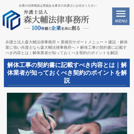
企業の法律相談は実績ある東京の弁護士にお任せください
弁護士法人森大輔法律事務所
>
業種別サポートメニュー
>
建設・解体
業に強い弁護士なら森大輔法律事務所へ
>
解体工事の契約書に記載す
べき内容とは｜解体業者が知っておくべき契約のポイントを解説
解体工事の契約書に記載すべき内容とは｜解
体業者が知っておくべき契約のポイントを解
説