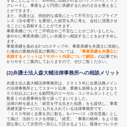
することによって、対外的に信頼されるガバナンスへとアップ
グレードし、事業をより円滑に承継するための土台を整えるこ
とができます。
また、弁護士は、持続的な成長にとって不可欠なコンプライア
ンス（法令遵守）を重視した経営を共に考え、会社に浸透させ
ることにも貢献することができます。
事業承継についてご不明点やご不安なことがございましたら、
速やかに事業承継に詳しい弁護士へ相談することをおすすめし
ます。
事業承継を進める5つのステップや、事業承継を弁護士に依頼し
た場合の業務内容及び費用については、
「事業承継を弁護士に
依頼するメリットは？サポート内容について解説」
の記事でわ
かりやすくご案内しておりますので、ぜひご覧ください。
(2)弁護士法人森大輔法律事務所への相談メリット
弁護士法人森大輔法律事務所は、２０１５年に企業法務メイン
の法律事務所としてスタート以来、業種も規模もさまざまな１
００社以上にわたる顧問先のリーガル・コンサルタントとして
数多くの企業事例を取り扱ってまいりました。
法律の枠を超えた「経営を守る生きた知恵」をも提供し、事業
承継支援サービスにも力を入れている法律事務所です。
「１００年続く企業を共に創る」をパーパス（存在意義）とし
て掲げ、法的リスクを排除し「経営」「事業の精神」をより強
固な形にして次世代へ安心して託せるように、親身かつレスポ