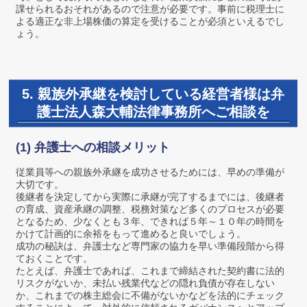
課せられるおそれがあるので注意が必要です。事前に税理士に
よる適正な非上場株価の算定を受けることが必須といえるでし
ょう。
5. 親族外承継を検討している経営者様は弁
護士法人森大輔法律事務所へご相談を
(1) 弁護士への相談メリット
従業員等への親族外承継を成功させるためには、早めの準備が
大切です。
後継者を決定してから実際に承継が完了するまでには、後継者
の育成、資産承継の調整、税務対策など多くのプロセスが必要
となるため、少なくとも３年、できれば５年～１０年の時間を
かけて計画的に余裕をもって進めると良いでしょう。
成功の秘訣は、弁護士など専門家の協力を早い準備段階から得
ておくことです。
たとえば、弁護士であれば、これまで締結された契約書に法的
リスクがないか、未払い残業代などの隠れ負債が存在しない
か、これまでの株主総会に不備がないかなどを法的にチェック