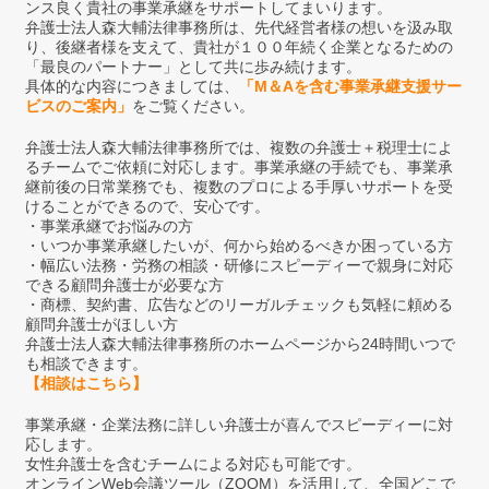
ンス良く貴社の事業承継をサポートしてまいります。
弁護士法人森大輔法律事務所は、先代経営者様の想いを汲み取
り、後継者様を支えて、貴社が１００年続く企業となるための
「最良のパートナー」として共に歩み続けます。
具体的な内容につきましては、
「M＆Aを含む事業承継支援サー
ビスのご案内」
をご覧ください。
弁護士法人森大輔法律事務所では、複数の弁護士＋税理士によ
るチームでご依頼に対応します。事業承継の手続でも、事業承
継前後の日常業務でも、複数のプロによる手厚いサポートを受
けることができるので、安心です。
・事業承継でお悩みの方
・いつか事業承継したいが、何から始めるべきか困っている方
・幅広い法務・労務の相談・研修にスピーディーで親身に対応
できる顧問弁護士が必要な方
・商標、契約書、広告などのリーガルチェックも気軽に頼める
顧問弁護士がほしい方
弁護士法人森大輔法律事務所のホームページから24時間いつで
も相談できます。
【相談はこちら】
事業承継・企業法務に詳しい弁護士が喜んでスピーディーに対
応します。
女性弁護士を含むチームによる対応も可能です。
オンラインWeb会議ツール（ZOOM）を活用して、全国どこで