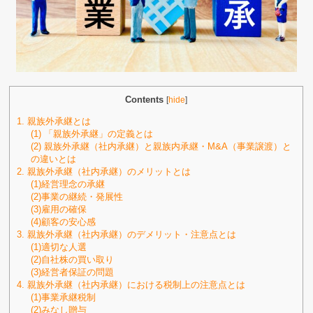
Contents
[
hide
]
1. 親族外承継とは
(1) 「親族外承継」の定義とは
(2) 親族外承継（社内承継）と親族内承継・M&A（事業譲渡）と
の違いとは
2. 親族外承継（社内承継）のメリットとは
(1)経営理念の承継
(2)事業の継続・発展性
(3)雇用の確保
(4)顧客の安心感
3. 親族外承継（社内承継）のデメリット・注意点とは
(1)適切な人選
(2)自社株の買い取り
(3)経営者保証の問題
4. 親族外承継（社内承継）における税制上の注意点とは
(1)事業承継税制
(2)みなし贈与