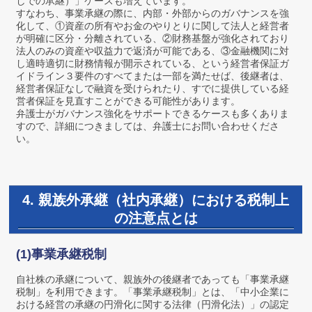
しでの承継）」ケースも増えています。
すなわち、事業承継の際に、内部・外部からのガバナンスを強
化して、①資産の所有やお金のやりとりに関して法人と経営者
が明確に区分・分離されている、②財務基盤が強化されており
法人のみの資産や収益力で返済が可能である、③金融機関に対
し適時適切に財務情報が開示されている、という経営者保証ガ
イドライン３要件のすべてまたは一部を満たせば、後継者は、
経営者保証なしで融資を受けられたり、すでに提供している経
営者保証を見直すことができる可能性があります。
弁護士がガバナンス強化をサポートできるケースも多くありま
すので、詳細につきましては、弁護士にお問い合わせくださ
い。
4. 親族外承継（社内承継）における税制上
の注意点とは
(1)事業承継税制
自社株の承継について、親族外の後継者であっても「事業承継
税制」を利用できます。「事業承継税制」とは、「中小企業に
おける経営の承継の円滑化に関する法律（円滑化法）」の認定