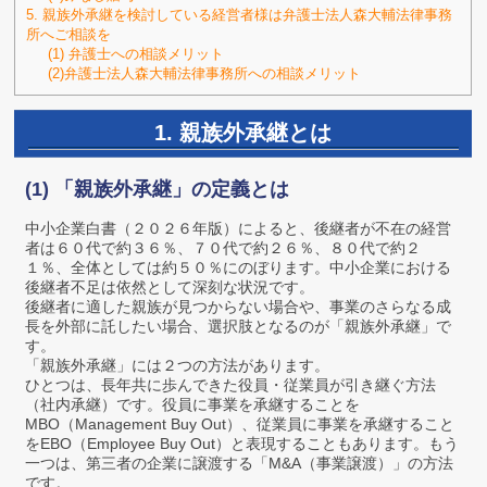
5. 親族外承継を検討している経営者様は弁護士法人森大輔法律事務
所へご相談を
(1) 弁護士への相談メリット
(2)弁護士法人森大輔法律事務所への相談メリット
1. 親族外承継とは
(1) 「親族外承継」の定義とは
中小企業白書（２０２６年版）によると、後継者が不在の経営
者は６０代で約３６％、７０代で約２６％、８０代で約２
１％、全体としては約５０％にのぼります。中小企業における
後継者不足は依然として深刻な状況です。
後継者に適した親族が見つからない場合や、事業のさらなる成
長を外部に託したい場合、選択肢となるのが「親族外承継」で
す。
「親族外承継」には２つの方法があります。
ひとつは、長年共に歩んできた役員・従業員が引き継ぐ方法
（社内承継）です。役員に事業を承継することを
MBO（Management Buy Out）、従業員に事業を承継すること
をEBO（Employee Buy Out）と表現することもあります。もう
一つは、第三者の企業に譲渡する「M&A（事業譲渡）」の方法
です。