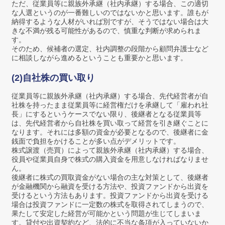
ただ、従業員等に親族外承継（社内承継）する場合、この適切
な人選というのが一番難しいのではないかと思います。誰もが
納得するような人材がいれば別ですが、そうではない場合は大
きな不満が残る可能性があるので、慎重な判断が求められま
す。
そのため、候補者の選定、社内調整の段階から顧問弁護士など
に相談しながら進めるということも重要かと思います。
(2)自社株の買い取り
従業員等に親族外承継（社内承継）する場合、先代経営者が自
社株を持ったまま従業員等に経営権だけを承継して「雇われ社
長」にするというケースでない限り、後継者となる従業員等
は、先代経営者から自社株を買い取って経営を引き継ぐことに
なります。それには多額の資金が必要となるので、後継者に金
銭面で負担をかけることが多い点がデメリットです。
株式譲渡（売買）によって親族外承継（社内承継）する場合、
役員や従業員自身で株式の購入資金を用意しなければなりませ
ん。
後継者に株式の買取資金がない場合の主な対策として、後継者
が金融機関から融資を受ける方法や、投資ファンドから出資を
受けるという方法もあります。投資ファンドから出資を受ける
場合は投資ファンドに一定数の株式を取得されてしまうので、
果たして安定した経営が可能かという問題が生じてしまいま
す。貸付や出資契約など、法的に不当な条項が入っていないか