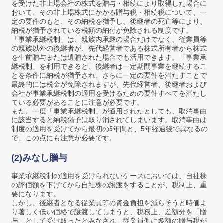
を受けた非上場会社の株式を贈与・相続により取得した場合に
おいて、その非上場株式にかかる贈与税・相続税について、一
定の要件のもと、その納税を猶予し、後継者の死亡等により、
納税が猶予されている税額の納付が免除される制度です。
「事業承継税制」は、親族内承継の場合だけでなく、従業員等
の親族以外の後継者が、先代経営者である株式所有者から株式
を生前贈与または遺贈された場合でも活用できます。「事業承
継税制」を利用できると、後継者は一定期間事業を継続するこ
とを条件に納税が猶予され、さらに一定の要件を満たすことで
最終的には税金が免除されますが、先代経営者、後継者および
会社が事業承継税制の適用を受けるための要件すべてを満たし
ている必要があることに注意が必要です。
また、一度「事業承継税制」が適用されたとしても、取消事由
に該当すると納税猶予は取り消されてしまいます。取消事由は
制度の適用を受けてから最初の5年間と、5年経過後で異なるの
で、この点にも注意が必要です。
(2)みなし贈与
事業承継税制の適用を受けられないケースにおいては、自社株
の評価額を下げてから自社株の譲渡をすることが、税制上、重
要になります。
しかし、後継者となる従業員等の資金負担を減らそうと時価よ
り著しく低い価格で譲渡してしまうと、税務上、差額分を「贈
与」として受け取ったとみなされ、従業員側に多額の贈与税が