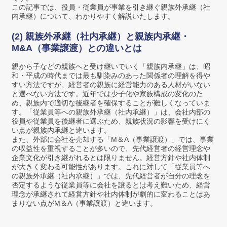
この記事では、役員・従業員が事業を引き継ぐ親族外承継（社
内承継）について、わかりやすく解説いたします。
(2) 親族外承継（社内承継）と親族内承継・
M&A（事業譲渡）との違いとは
親から子などの親族へと受け継いでいく「親族内承継」は、昭
和・平成の時代までは最も馴染みのあった関係者の理解を得や
すい方法ですが、経営者の親族に経営能力のある人材がいない
と選べない方法です。近年では少子化や家族構成の変化のた
め、親族内で適切な後継者を確保することが難しくなっていま
す。「従業員等への親族外承継（社内承継）」は、会社内部の
役員や従業員を後継者に選ぶため、親族状況の影響を受けにく
い点が親族内承継と違います。
また、外部に会社を売却する「M＆A（事業譲渡）」では、事業
の収益性を重視することが多いので、先代経営者の経営理念や
企業文化が引き継がれるとは限りません。経営方針や社内体制
が大きく変わる可能性があります。これに対して「従業員等へ
の親族外承継（社内承継）」では、先代経営者が自分の理念を
否定するような従業員等に会社を譲るとは考え難いため、経営
理念が承継されて経営方針や社内体制が劇的に変わることはあ
まりない点がM＆A（事業譲渡）と違います。